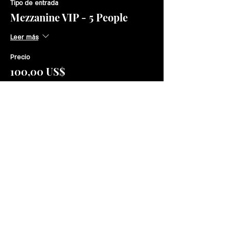
Tipo de entrada
Mezzanine VIP - 5 People
Leer más
Precio
100,00 US$
Venta finalizada
Tipo de entrada
Round Cocktail Table 4 people
Leer más
Precio
50,00 US$