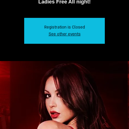
Ladies Free All night!
Registration is Closed
See other events