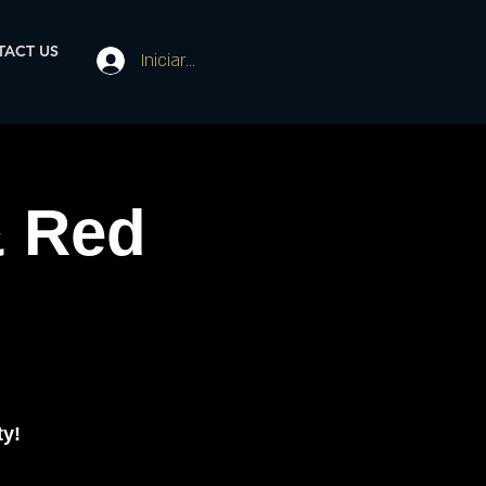
ACT US
Iniciar sesión
& Red
c
ty!