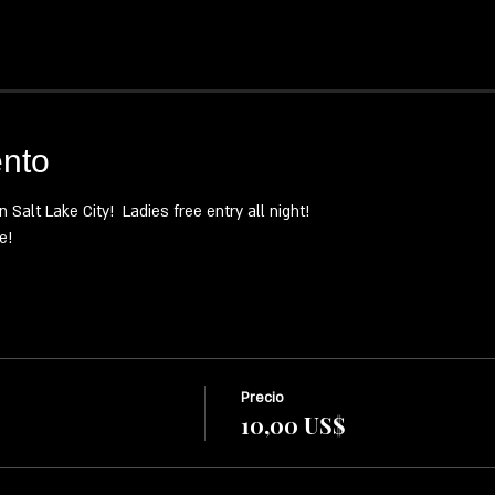
ento
Salt Lake City!  Ladies free entry all night!  
e!
Precio
10,00 US$